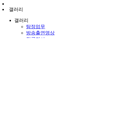
갤러리
갤러리
탐정업무
방송출연영상
전국지사
탐정현장뉴스
고객사례
상담요청
영상뉴스
갤러리
갤러리
갤러리
탐정사 교육 심화 교육 수료
페이지 정보